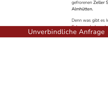
gefrorenen
Zeller 
Almhütten.
Denn was gibt es Id
Schneeschuhen du
Unverbindliche Anfrage