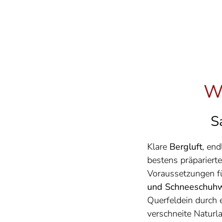
Wi
S
Klare
Bergluft
, en
bestens präpariert
Voraussetzungen f
und Schneeschuh
Querfeldein durch 
verschneite Naturl