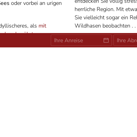
entdecken Sie völlig stres
Sees
oder vorbei an urigen
herrliche Region. Mit et
Sie vielleicht sogar ein R
yllischeres, als
mit
Wildhasen beobachten . . 
rch unberührten
Unterkünfte
Preise
Unverbindlich anfragen