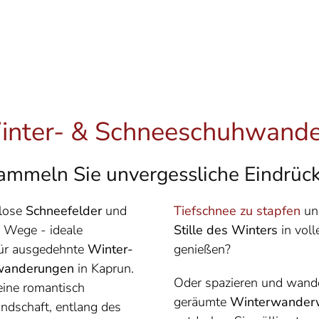
nter- & Schneeschuhwand
ammeln Sie unvergessliche Eindrück
dlose
Schneefelder
und
Tiefschnee zu stapfen
un
e Wege - ideale
Stille des Winters
in voll
ür ausgedehnte
Winter-
genießen?
wanderungen
in Kaprun.
Oder spazieren und wande
eine romantisch
geräumte
Winterwander
andschaft, entlang des