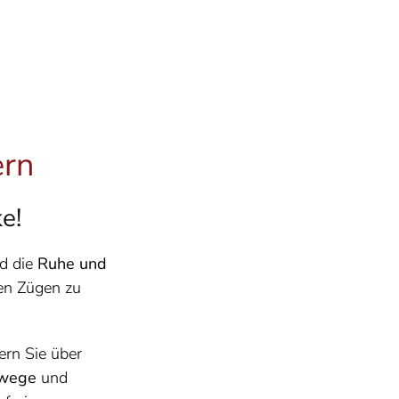
ern
e!
d die
Ruhe und
en Zügen zu
rn Sie über
wege
und