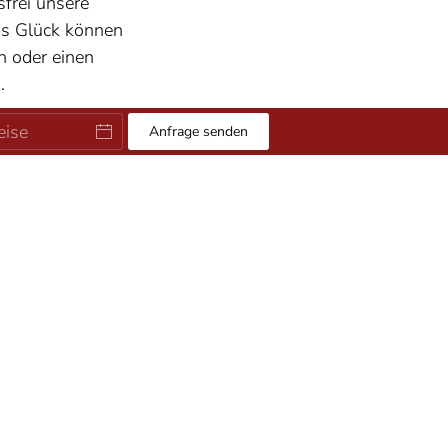
sfrei unsere
was Glück können
eh oder einen
.
Anfrage senden